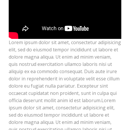
Lorem ipsum dolor sit amet, consectetur adipisicing
elit, sed do eiusmod tempor incididunt ut labore et
dolore magna aliqua. Ut enim ad minim veniam,
quis nostrud exercitation ullamco laboris nisi ut
aliquip ex ea commodo consequat. Duis aute irure
dolor in reprehenderit in voluptate velit esse cillum
dolore eu fugiat nulla pariatur. Excepteur sint
occaecat cupidatat non proident, sunt in culpa qui
officia deserunt mollit anim id est laborum.Lorem
ipsum dolor sit amet, consectetur adipisicing elit,
sed do eiusmod tempor incididunt ut labore et
dolore magna aliqua. Ut enim ad minim veniam,
quis nostrud exercitation ullamco laboris nisi ut