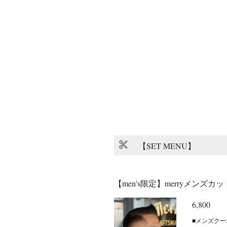
【SET MENU】
【men's限定】merryメンズカ
6,800
■メンズク