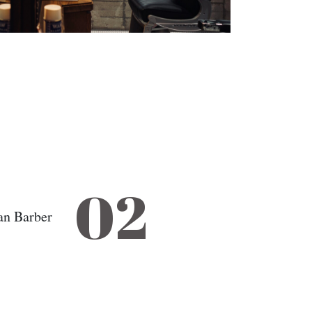
02
an Barber