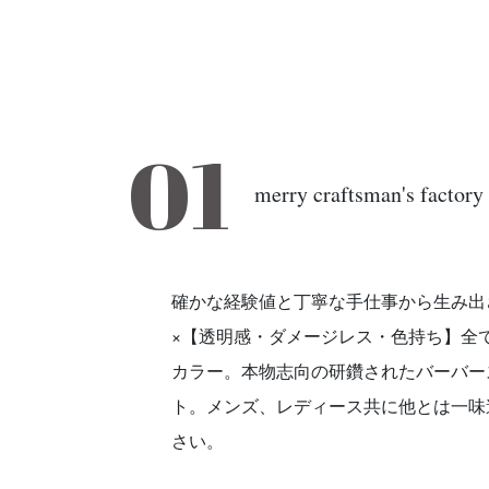
01
merry craftsman's factory
確かな経験値と丁寧な手仕事から生み出
×【透明感・ダメージレス・色持ち】全
カラー。本物志向の研鑽されたバーバー
ト。メンズ、レディース共に他とは一味
さい。